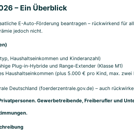
026 – Ein Überblick
aatliche E-Auto-Förderung beantragen – rückwirkend für al
rämie jedoch nicht.
en)
ugtyp, Haushaltseinkommen und Kinderanzahl)
rfähige Plug-in-Hybride und Range-Extender (Klasse M1)
es Haushaltseinkommen (plus 5.000 € pro Kind, max. zwei 
trale Deutschland (foerderzentrale.gov.de) – auch rückwirk
an Privatpersonen. Gewerbetreibende, Freiberufler und U
estimmungen.
schreibung